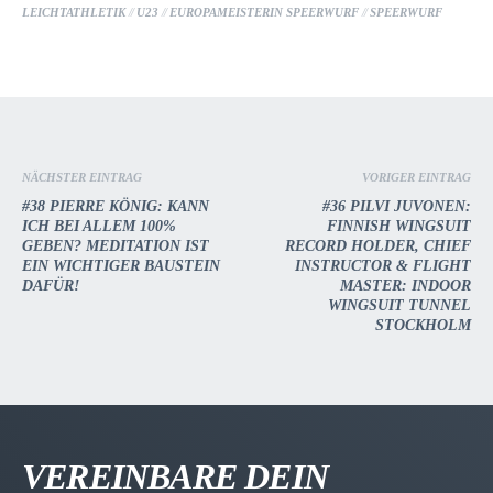
LEICHTATHLETIK
//
U23
//
EUROPAMEISTERIN SPEERWURF
//
SPEERWURF
NÄCHSTER EINTRAG
VORIGER EINTRAG
#38 PIERRE KÖNIG: KANN
#36 PILVI JUVONEN:
ICH BEI ALLEM 100%
FINNISH WINGSUIT
GEBEN? MEDITATION IST
RECORD HOLDER, CHIEF
EIN WICHTIGER BAUSTEIN
INSTRUCTOR & FLIGHT
DAFÜR!
MASTER: INDOOR
WINGSUIT TUNNEL
STOCKHOLM
VEREINBARE DEIN