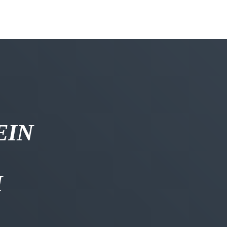
EIN
H