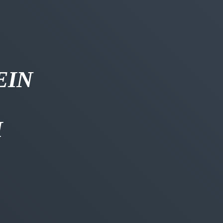
EIN
H