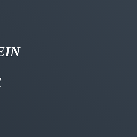
EIN
H